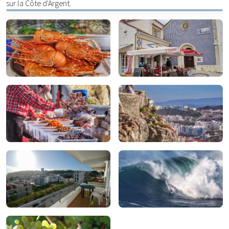
sur la Côte d'Argent.
À manger
À boire
Pour magasiner
À faire
Pourquoi Nazaré est