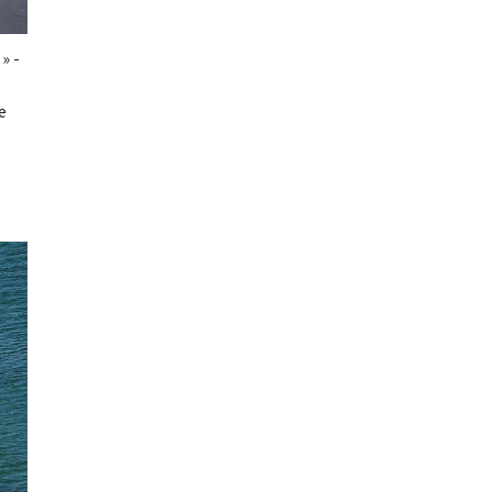
» -
e