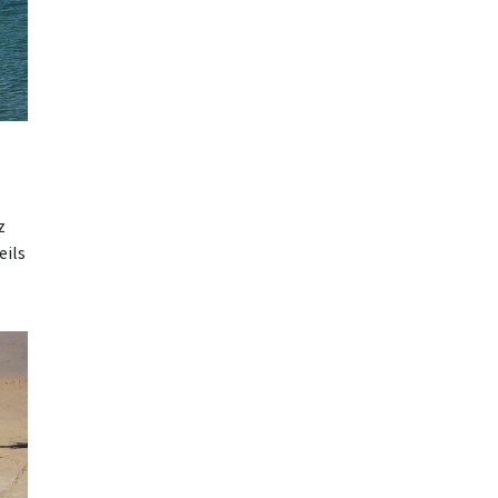
z
eils