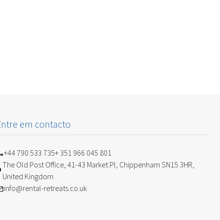
Entre em contacto
+44 790 533 735
+ 351 966 045 801
The Old Post Office, 41-43 Market Pl, Chippenham SN15 3HR,
United Kingdom
info@rental-retreats.co.uk