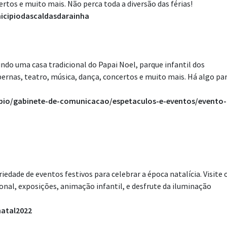
rtos e muito mais. Não perca toda a diversão das férias!
cipiodascaldasdarainha
indo uma casa tradicional do Papai Noel, parque infantil dos
bernas, teatro, música, dança, concertos e muito mais. Há algo pa
ipio/gabinete-de-comunicacao/espetaculos-e-eventos/evento-
iedade de eventos festivos para celebrar a época natalícia. Visite 
ional, exposições, animação infantil, e desfrute da iluminação
atal2022