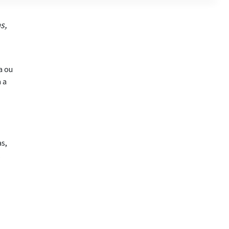
s,
a ou
 a
s,
.