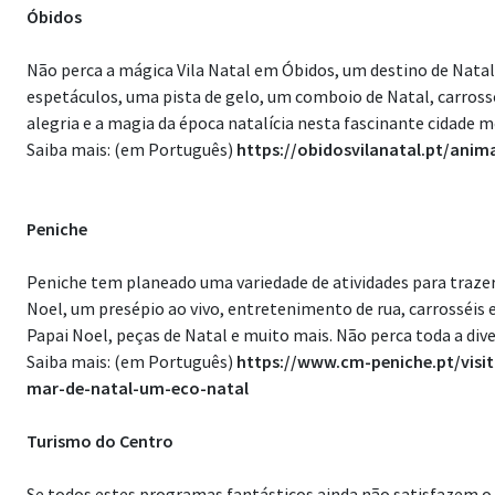
Óbidos
Não perca a mágica Vila Natal em Óbidos, um destino de Nat
espetáculos, uma pista de gelo, um comboio de Natal, carross
alegria e a magia da época natalícia nesta fascinante cidade m
Saiba mais: (em Português)
https://obidosvilanatal.pt/anim
Peniche
Peniche tem planeado uma variedade de atividades para trazer a
Noel, um presépio ao vivo, entretenimento de rua, carrosséis ec
Papai Noel, peças de Natal e muito mais. Não perca toda a dive
Saiba mais: (em Português)
https://www.cm-peniche.pt/visi
mar-de-natal-um-eco-natal
Turismo do Centro
Se todos estes programas fantásticos ainda não satisfazem o s