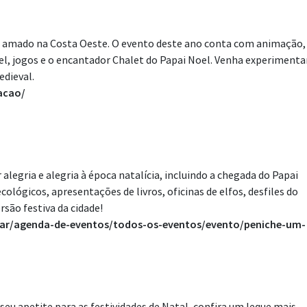
al amado na Costa Oeste. O evento deste ano conta com animação,
el, jogos e o encantador Chalet do Papai Noel. Venha experimenta
edieval.
acao/
legria e alegria à época natalícia, incluindo a chegada do Papai
ológicos, apresentações de livros, oficinas de elfos, desfiles do
rsão festiva da cidade!
tar/agenda-de-eventos/todos-os-eventos/evento/peniche-um-
eu apetite para as festividades de Natal, confira um leque mais