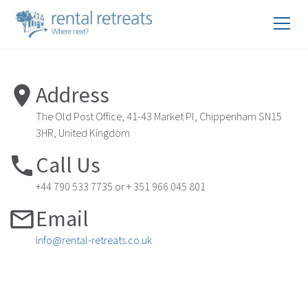
Address
The Old Post Office, 41-43 Market Pl, Chippenham SN15
3HR, United Kingdom
Call Us
+44 790 533 7735 or + 351 966 045 801
Email
info@rental-retreats.co.uk