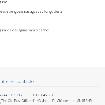
guras.
osas e perigosas nas águas ao longo deste
egurança das águas para o banho:
Entre em contacto
+44 790 533 735
+ 351 966 045 801
The Old Post Office, 41-43 Market Pl, Chippenham SN15 3HR,