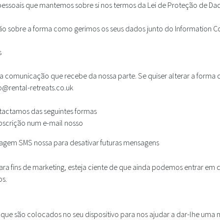
essoais que mantemos sobre si nos termos da Lei de Proteção de Dados
o sobre a forma como gerimos os seus dados junto do Information Co
s
a comunicação que recebe da nossa parte. Se quiser alterar a forma 
o@rental-retreats.co.uk
actamos das seguintes formas
ubscrição num e-mail nosso
agem SMS nossa para desativar futuras mensagens
para fins de marketing, esteja ciente de que ainda podemos entrar em 
s.
 que são colocados no seu dispositivo para nos ajudar a dar-lhe uma 