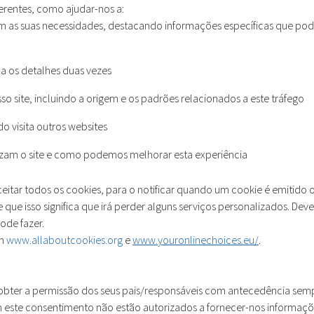
ferentes, como ajudar-nos a:
m as suas necessidades, destacando informações específicas que po
ha os detalhes duas vezes
so site, incluindo a origem e os padrões relacionados a este tráfego
o visita outros websites
izam o site e como podemos melhorar esta experiência
aceitar todos os cookies, para o notificar quando um cookie é emitido
 que isso significa que irá perder alguns serviços personalizados. D
ode fazer.
em
www.allaboutcookies.org
e
www.youronlinechoices.eu/
.
 obter a permissão dos seus pais/responsáveis com antecedência sem
sem este consentimento não estão autorizados a fornecer-nos informaçõ