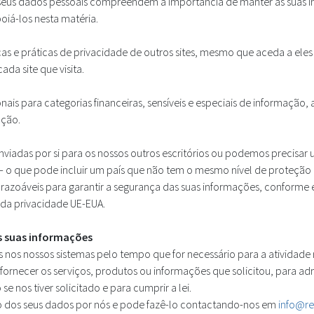
 seus dados pessoais compreendem a importância de manter as suas i
á-los nesta matéria.
s e práticas de privacidade de outros sites, mesmo que aceda a eles a
da site que visita.
nais para categorias financeiras, sensíveis e especiais de informação
ação.
nviadas por si para os nossos outros escritórios ou podemos precisar 
 o que pode incluir um país que não tem o mesmo nível de proteção 
azoáveis para garantir a segurança das suas informações, conforme e
da privacidade UE-EUA.
 suas informações
 nos nossos sistemas pelo tempo que for necessário para a atividade r
fornecer os serviços, produtos ou informações que solicitou, para ad
 nos tiver solicitado e para cumprir a lei.
o dos seus dados por nós e pode fazê-lo contactando-nos em
info@re