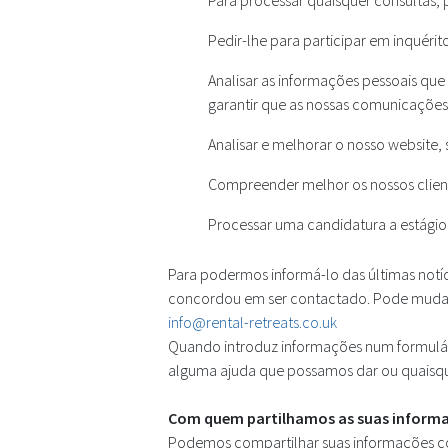
Para processar quaisquer consultas, 
Pedir-lhe para participar em inquérit
Analisar as informações pessoais qu
garantir que as nossas comunicações
Analisar e melhorar o nosso website,
Compreender melhor os nossos client
Processar uma candidatura a estági
Para podermos informá-lo das últimas notíc
concordou em ser contactado. Pode muda
info@rental-retreats.co.uk
Quando introduz informações num formulári
alguma ajuda que possamos dar ou quaisq
Com quem partilhamos as suas inform
Podemos compartilhar suas informações com