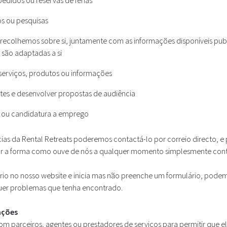
pedidos ou reservas de férias
os ou pesquisas
e recolhemos sobre si, juntamente com as informações disponíveis p
 são adaptadas a si
 serviços, produtos ou informações
es e desenvolver propostas de audiência
o ou candidatura a emprego
ias da Rental Retreats poderemos contactá-lo por correio directo, e 
r a forma como ouve de nós a qualquer momento simplesmente co
o no nosso website e inicia mas não preenche um formulário, podemos
uer problemas que tenha encontrado.
ações
 parceiros, agentes ou prestadores de serviços para permitir que e