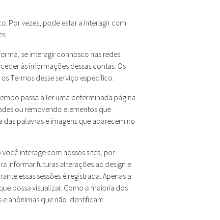
. Por vezes, pode estar a interagir com
es.
orma, se interagir connosco nas redes
ceder às informações dessas contas. Os
os Termos desse serviço específico.
 tempo passa a ler uma determinada página.
idades ou removendo elementos que
lha das palavras e imagens que aparecem no
você interage com nossos sites, por
a informar futuras alterações ao design e
ante essas sessões é registrada. Apenas a
ue possa visualizar. Como a maioria dos
s e anônimas que não identificam