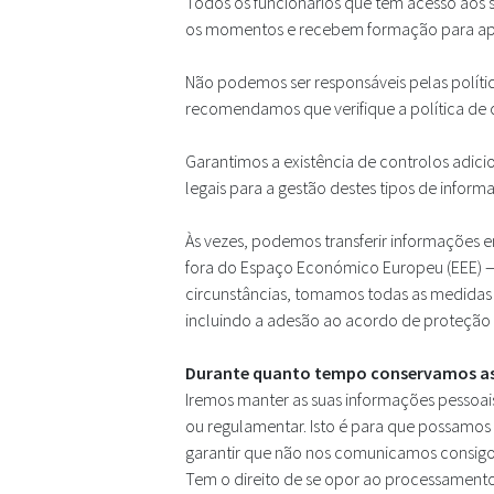
Todos os funcionários que têm acesso aos
os momentos e recebem formação para apoi
Não podemos ser responsáveis pelas política
recomendamos que verifique a política de ca
Garantimos a existência de controlos adicio
legais para a gestão destes tipos de inform
Às vezes, podemos transferir informações e
fora do Espaço Económico Europeu (EEE) —
circunstâncias, tomamos todas as medidas r
incluindo a adesão ao acordo de proteção 
Durante quanto tempo conservamos as
Iremos manter as suas informações pessoais
ou regulamentar. Isto é para que possamos 
garantir que não nos comunicamos consigo se
Tem o direito de se opor ao processament