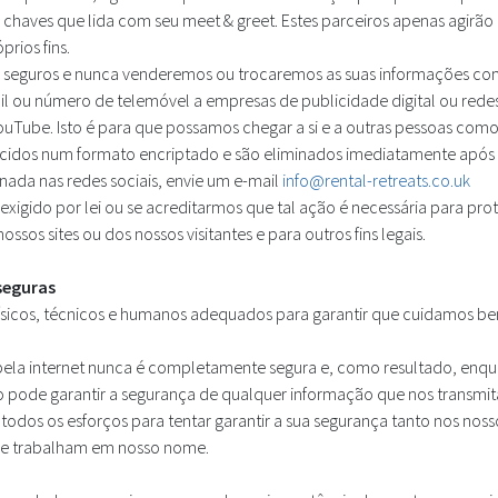
haves que lida com seu meet & greet. Estes parceiros apenas agirão
rios fins.
seguros e nunca venderemos ou trocaremos as suas informações com
l ou número de telemóvel a empresas de publicidade digital ou rede
ouTube. Isto é para que possamos chegar a si e a outras pessoas como
cidos num formato encriptado e são eliminados imediatamente após a
onada nas redes sociais, envie um e-mail
info@rental-retreats.co.uk
xigido por lei ou se acreditarmos que tal ação é necessária para prot
ssos sites ou dos nossos visitantes e para outros fins legais.
seguras
físicos, técnicos e humanos adequados para garantir que cuidamos be
pela internet nunca é completamente segura e, como resultado, enqu
o pode garantir a segurança de qualquer informação que nos transmita,
dos os esforços para tentar garantir a sua segurança tanto nos noss
que trabalham em nosso nome.