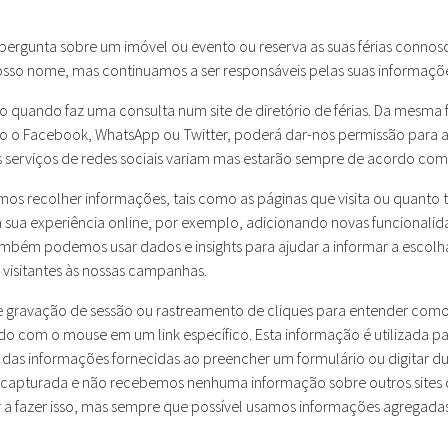
rgunta sobre um imóvel ou evento ou reserva as suas férias connosco
sso nome, mas continuamos a ser responsáveis pelas suas informaçõ
quando faz uma consulta num site de diretório de férias. Da mesma f
o o Facebook, WhatsApp ou Twitter, poderá dar-nos permissão para a
 serviços de redes sociais variam mas estarão sempre de acordo com 
mos recolher informações, tais como as páginas que visita ou quanto
a sua experiência online, por exemplo, adicionando novas funcional
 Também podemos usar dados e insights para ajudar a informar a esco
s visitantes às nossas campanhas.
gravação de sessão ou rastreamento de cliques para entender como 
o com o mouse em um link específico. Esta informação é utilizada par
as informações fornecidas ao preencher um formulário ou digitar dur
 capturada e não recebemos nenhuma informação sobre outros sites q
r a fazer isso, mas sempre que possível usamos informações agregada