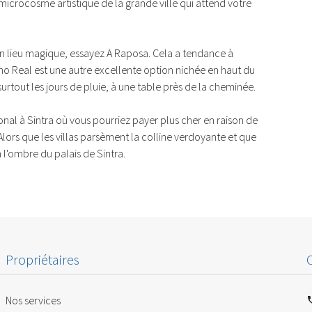
crocosme artistique de la grande ville qui attend votre
 un lieu magique, essayez A Raposa. Cela a tendance à
cho Real est une autre excellente option nichée en haut du
rtout les jours de pluie, à une table près de la cheminée.
onal à Sintra où vous pourriez payer plus cher en raison de
Alors que les villas parsèment la colline verdoyante et que
à l'ombre du palais de Sintra.
Propriétaires
Nos services