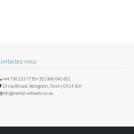
Contactez-nous
+44 790 533 7735
+ 351 966 045 801
10 rue Broad, Abingdon, Oxon | OX14 3LH
info@rental-retreats.co.uk