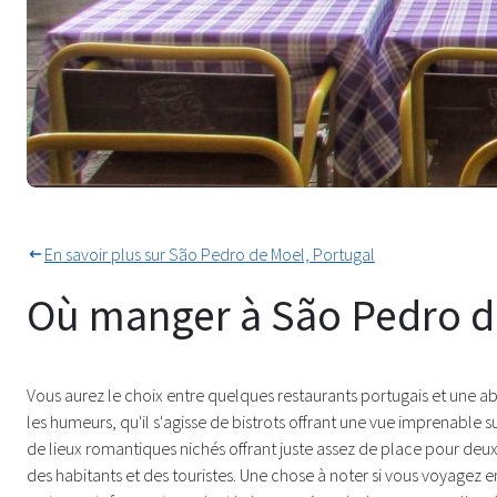
Dîner en plein air tout au long 
En savoir plus sur São Pedro de Moel, Portugal
Où manger à São Pedro d
Vous aurez le choix entre quelques restaurants portugais et une abo
les humeurs, qu'il s'agisse de bistrots offrant une vue imprenable s
de lieux romantiques nichés offrant juste assez de place pour deux.
des habitants et des touristes. Une chose à noter si vous voyagez