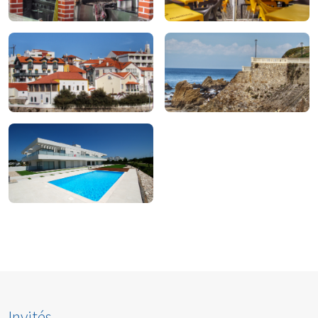
À manger
À boire
Pour magasiner
À faire
Pour rester
Invités