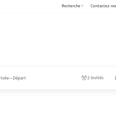
Recherche
Contactez-no
2
Invités
rivée
—
Départ