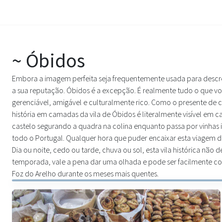
~ Óbidos
Embora a imagem perfeita seja frequentemente usada para desc
a sua reputação. Óbidos é a excepção. É realmente tudo o que 
gerenciável, amigável e culturalmente rico. Como o presente de c
história em camadas da vila de Óbidos é literalmente visível em 
castelo segurando a quadra na colina enquanto passa por vinhas
todo o Portugal. Qualquer hora que puder encaixar esta viagem de 
Dia ou noite, cedo ou tarde, chuva ou sol, esta vila histórica nã
temporada, vale a pena dar uma olhada e pode ser facilmente 
Foz do Arelho durante os meses mais quentes.