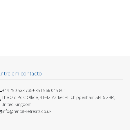
Entre em contacto
+44 790 533 735
+ 351 966 045 801
The Old Post Office, 41-43 Market Pl, Chippenham SN15 3HR,
United Kingdom
info@rental-retreats.co.uk