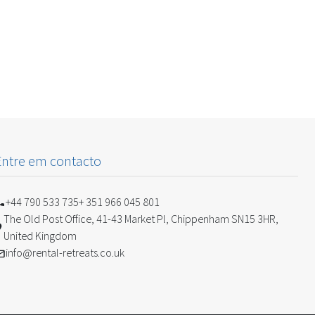
Entre em contacto
+44 790 533 735
+ 351 966 045 801
The Old Post Office, 41-43 Market Pl, Chippenham SN15 3HR,
United Kingdom
info@rental-retreats.co.uk