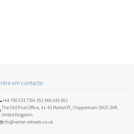
Entre em contacto
+44 790 533 735
+ 351 966 045 801
The Old Post Office, 41-43 Market Pl, Chippenham SN15 3HR,
United Kingdom
info@rental-retreats.co.uk