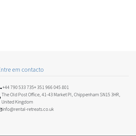
Entre em contacto
+44 790 533 735
+ 351 966 045 801
The Old Post Office, 41-43 Market Pl, Chippenham SN15 3HR,
United Kingdom
info@rental-retreats.co.uk