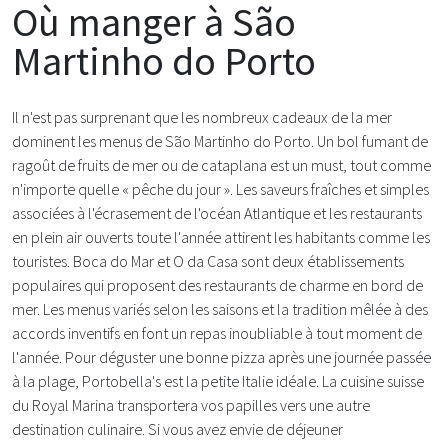
Où manger à São
Martinho do Porto
Il n'est pas surprenant que les nombreux cadeaux de la mer
dominent les menus de São Martinho do Porto. Un bol fumant de
ragoût de fruits de mer ou de cataplana est un must, tout comme
n'importe quelle « pêche du jour ». Les saveurs fraîches et simples
associées à l'écrasement de l'océan Atlantique et les restaurants
en plein air ouverts toute l'année attirent les habitants comme les
touristes. Boca do Mar et O da Casa sont deux établissements
populaires qui proposent des restaurants de charme en bord de
mer. Les menus variés selon les saisons et la tradition mêlée à des
accords inventifs en font un repas inoubliable à tout moment de
l'année. Pour déguster une bonne pizza après une journée passée
à la plage, Portobella's est la petite Italie idéale. La cuisine suisse
du Royal Marina transportera vos papilles vers une autre
destination culinaire. Si vous avez envie de déjeuner