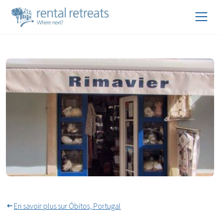
Shopping dans la ville
historique de Peniche
En savoir plus sur Óbitos, Portugal