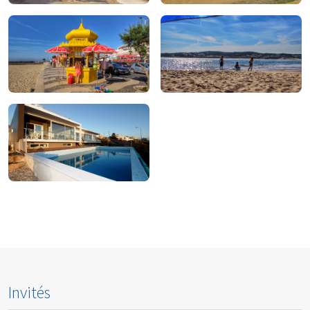
À manger
À boire
Pour magasiner
À faire
Pour rester
Invités