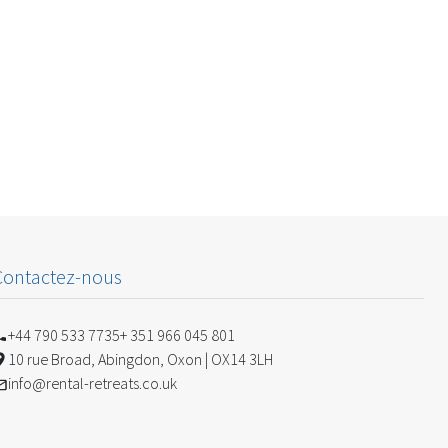
Contactez-nous
+44 790 533 7735
+ 351 966 045 801
10 rue Broad, Abingdon, Oxon | OX14 3LH
info@rental-retreats.co.uk