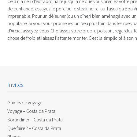
Cela n'a rien d'extraordinaire jusqu'à ce que vous preniez votre p
de confiance, essayez le porc ou le steak noirci au Tasca da Boa Vi
imprenable. Pour un déjeuner (ou un dîner) bien aménagé avec une 
populaire. Si vous vous promenez un peu plus loin dans les rues p
d'Areia, asseyez-vous. Choisissez votre propre poisson, regardez-l
chose de froid et laissez l'attente monter. C'est la simplicité à son m
Invités
Guides de voyage
Voyage – Costa da Prata
Sortir dîner – Costa da Prata
Que faire ? – Costa da Prata
Plages