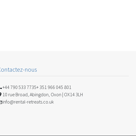
Contactez-nous
+44 790 533 7735
+ 351 966 045 801
10 rue Broad, Abingdon, Oxon | OX14 3LH
info@rental-retreats.co.uk