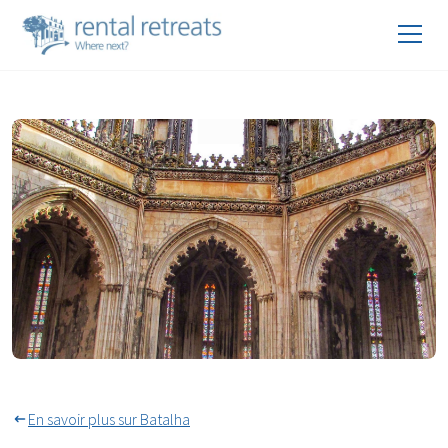
Chapelles inachevées du
monastère de Batalha
En savoir plus sur Batalha